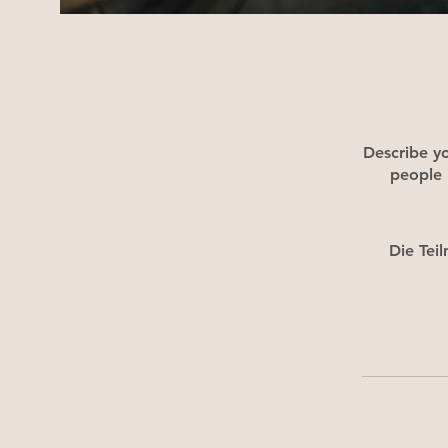
Describe yo
people 
Die Tei