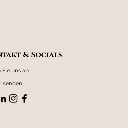
takt & Socials
 Sie uns an
l senden