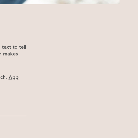
text to tell
on makes
ch.
App